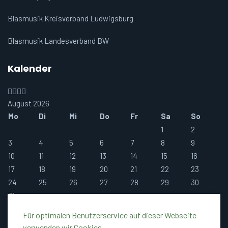
Blasmusik Kreisverband Ludwigsburg
Blasmusik Landesverband BW
Kalender
Vorheriges
Vorheriger
Nächstes
Nächstes
Jahr
Monat
Jahr
Monat
August 2026
Mo
Di
Mi
Do
Fr
Sa
So
1
2
3
4
5
6
7
8
9
10
11
12
13
14
15
16
17
18
19
20
21
22
23
24
25
26
27
28
29
30
31
Für optimalen Benutzerservice auf dieser Webseite
verwenden wir Cookies.